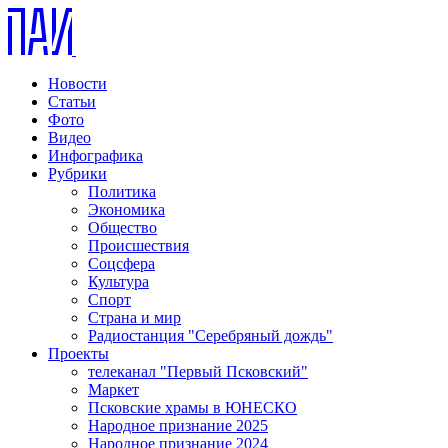
Новости
Статьи
Фото
Видео
Инфографика
Рубрики
Политика
Экономика
Общество
Происшествия
Соцсфера
Культура
Спорт
Страна и мир
Радиостанция "Серебряный дождь"
Проекты
телеканал "Первый Псковский"
Маркет
Псковские храмы в ЮНЕСКО
Народное признание 2025
Народное признание 2024