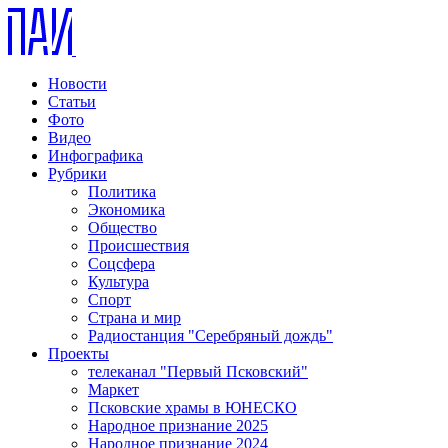
Новости
Статьи
Фото
Видео
Инфографика
Рубрики
Политика
Экономика
Общество
Происшествия
Соцсфера
Культура
Спорт
Страна и мир
Радиостанция "Серебряный дождь"
Проекты
телеканал "Первый Псковский"
Маркет
Псковские храмы в ЮНЕСКО
Народное признание 2025
Народное признание 2024