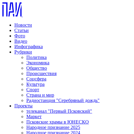
Новости
Статьи
Фото
Видео
Инфографика
Рубрики
Политика
Экономика
Общество
Происшествия
Соцсфера
Культура
Спорт
Страна и мир
Радиостанция "Серебряный дождь"
Проекты
телеканал "Первый Псковский"
Маркет
Псковские храмы в ЮНЕСКО
Народное признание 2025
Народное признание 2024