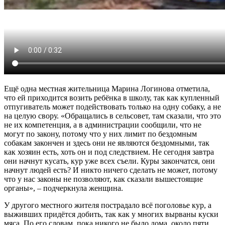
Ещё одна местная жительница Марина Логинова отметила,
что ей приходится возить ребёнка в школу, так как купленный
отпугиватель может подействовать только на одну собаку, а не
на целую свору. «Обращались в сельсовет, там сказали, что это
не их компетенция, а в администрации сообщили, что не
могут по закону, потому что у них лимит по бездомным
собакам закончен и здесь они не являются бездомными, так
как хозяин есть, хоть он и под следствием. Не сегодня завтра
они начнут кусать, кур уже всех съели. Куры закончатся, они
начнут людей есть? И никто ничего сделать не может, потому
что у нас законы не позволяют, как сказали вышестоящие
органы», – подчеркнула женщина.
У другого местного жителя пострадало всё поголовье кур, а
выживших придётся добить, так как у многих вырваны куски
мяса. По его словам, пока никого не было дома, около пяти