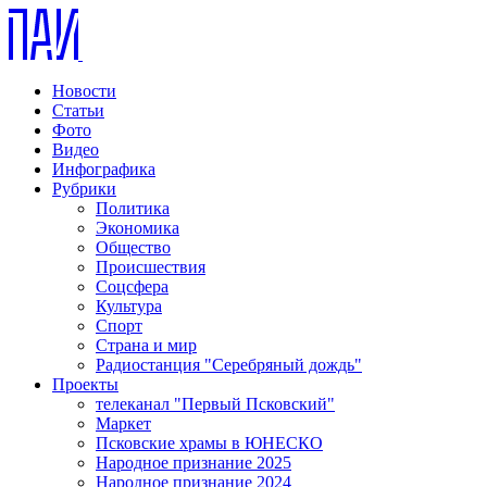
Новости
Статьи
Фото
Видео
Инфографика
Рубрики
Политика
Экономика
Общество
Происшествия
Соцсфера
Культура
Спорт
Страна и мир
Радиостанция "Серебряный дождь"
Проекты
телеканал "Первый Псковский"
Маркет
Псковские храмы в ЮНЕСКО
Народное признание 2025
Народное признание 2024