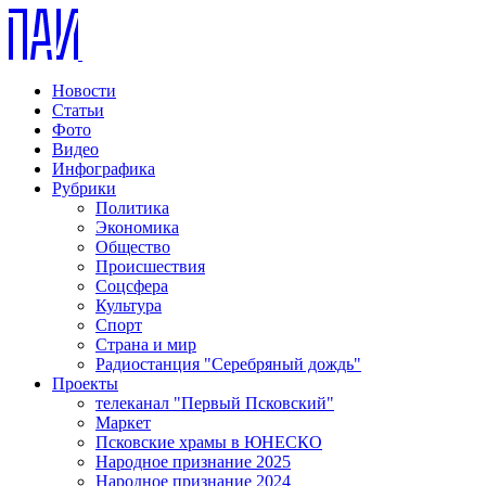
Новости
Статьи
Фото
Видео
Инфографика
Рубрики
Политика
Экономика
Общество
Происшествия
Соцсфера
Культура
Спорт
Страна и мир
Радиостанция "Серебряный дождь"
Проекты
телеканал "Первый Псковский"
Маркет
Псковские храмы в ЮНЕСКО
Народное признание 2025
Народное признание 2024