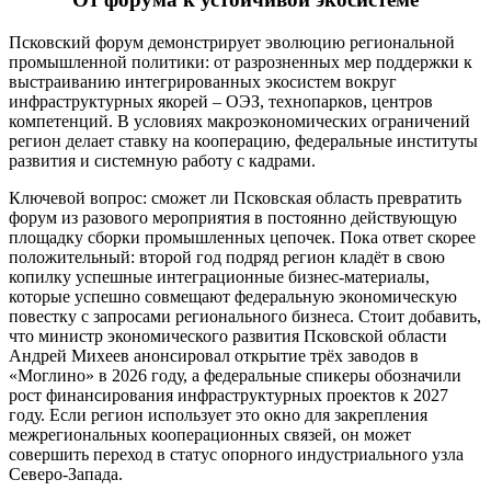
Псковский форум демонстрирует эволюцию региональной
промышленной политики: от разрозненных мер поддержки к
выстраиванию интегрированных экосистем вокруг
инфраструктурных якорей – ОЭЗ, технопарков, центров
компетенций. В условиях макроэкономических ограничений
регион делает ставку на кооперацию, федеральные институты
развития и системную работу с кадрами.
Ключевой вопрос: сможет ли Псковская область превратить
форум из разового мероприятия в постоянно действующую
площадку сборки промышленных цепочек. Пока ответ скорее
положительный: второй год подряд регион кладёт в свою
копилку успешные интеграционные бизнес-материалы,
которые успешно совмещают федеральную экономическую
повестку с запросами регионального бизнеса. Стоит добавить,
что министр экономического развития Псковской области
Андрей Михеев анонсировал открытие трёх заводов в
«Моглино» в 2026 году, а федеральные спикеры обозначили
рост финансирования инфраструктурных проектов к 2027
году. Если регион использует это окно для закрепления
межрегиональных кооперационных связей, он может
совершить переход в статус опорного индустриального узла
Северо-Запада.