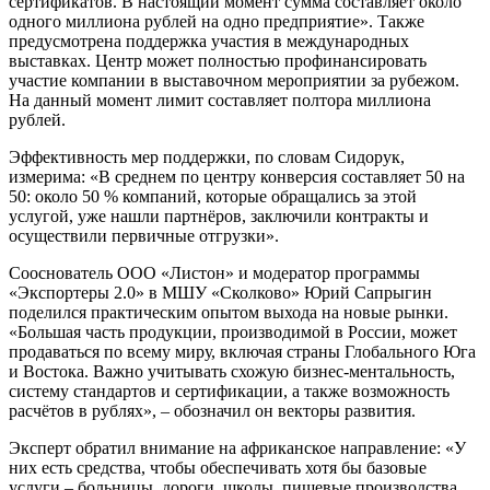
сертификатов. В настоящий момент сумма составляет около
одного миллиона рублей на одно предприятие». Также
предусмотрена поддержка участия в международных
выставках. Центр может полностью профинансировать
участие компании в выставочном мероприятии за рубежом.
На данный момент лимит составляет полтора миллиона
рублей.
Эффективность мер поддержки, по словам Сидорук,
измерима: «В среднем по центру конверсия составляет 50 на
50: около 50 % компаний, которые обращались за этой
услугой, уже нашли партнёров, заключили контракты и
осуществили первичные отгрузки».
Сооснователь ООО «Листон» и модератор программы
«Экспортеры 2.0» в МШУ «Сколково» Юрий Сапрыгин
поделился практическим опытом выхода на новые рынки.
«Большая часть продукции, производимой в России, может
продаваться по всему миру, включая страны Глобального Юга
и Востока. Важно учитывать схожую бизнес-ментальность,
систему стандартов и сертификации, а также возможность
расчётов в рублях», – обозначил он векторы развития.
Эксперт обратил внимание на африканское направление: «У
них есть средства, чтобы обеспечивать хотя бы базовые
услуги – больницы, дороги, школы, пищевые производства,