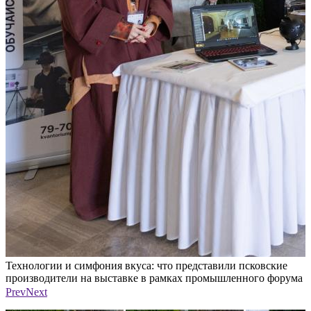
Технологии и симфония вкуса: что представили псковские
Т
а
производители на выставке в рамках промышленного форума
п
Фото: Екатерина Иванова / ПАИ
Ф
Prev
Next