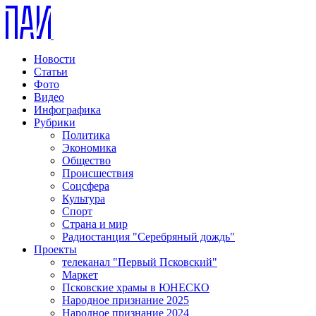
Новости
Статьи
Фото
Видео
Инфографика
Рубрики
Политика
Экономика
Общество
Происшествия
Соцсфера
Культура
Спорт
Страна и мир
Радиостанция "Серебряный дождь"
Проекты
телеканал "Первый Псковский"
Маркет
Псковские храмы в ЮНЕСКО
Народное признание 2025
Народное признание 2024