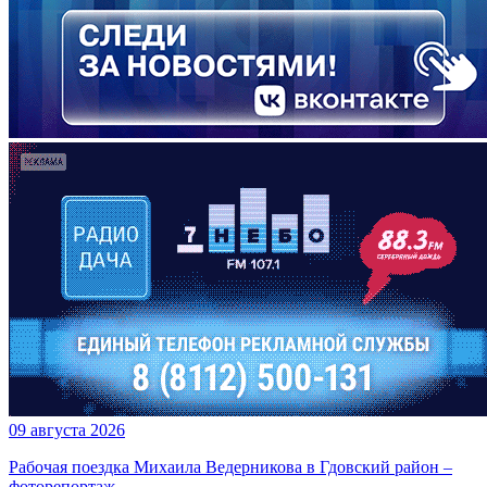
09 августа 2026
Рабочая поездка Михаила Ведерникова в Гдовский район –
фоторепортаж