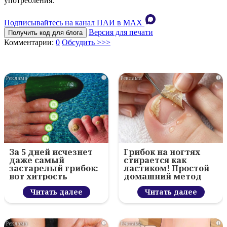
употребления.
Подписывайтесь на канал ПАИ в MAХ
Версия для печати
Получить код для блога
Комментарии:
0
Обсудить >>>
i
i
За 5 дней исчезнет
Грибок на ногтях
даже самый
стирается как
застарелый грибок:
ластиком! Простой
вот хитрость
домашний метод
Читать далее
Читать далее
i
i