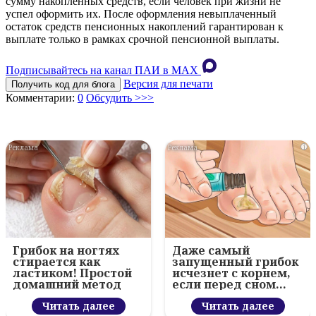
сумму накопленных средств, если человек при жизни не
успел оформить их. После оформления невыплаченный
остаток средств пенсионных накоплений гарантирован к
выплате только в рамках срочной пенсионной выплаты.
Подписывайтесь на канал ПАИ в MAХ
Версия для печати
Получить код для блога
Комментарии:
0
Обсудить >>>
i
i
Грибок на ногтях
Даже самый
стирается как
запущенный грибок
ластиком! Простой
исчезнет с корнем,
домашний метод
если перед сном…
Читать далее
Читать далее