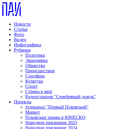
Новости
Статьи
Фото
Видео
Инфографика
Рубрики
Политика
Экономика
Общество
Происшествия
Соцсфера
Культура
Спорт
Страна и мир
Радиостанция "Серебряный дождь"
Проекты
телеканал "Первый Псковский"
Маркет
Псковские храмы в ЮНЕСКО
Народное признание 2025
Народное признание 2024