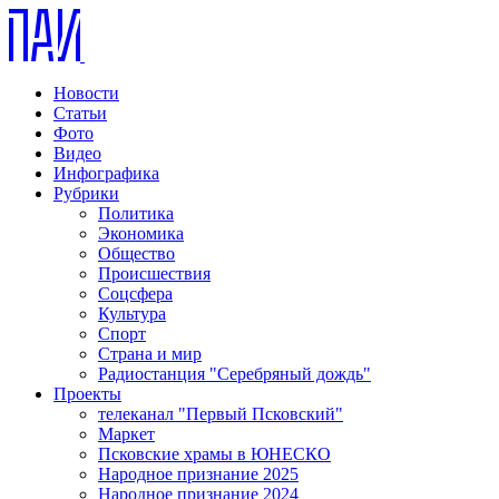
Новости
Статьи
Фото
Видео
Инфографика
Рубрики
Политика
Экономика
Общество
Происшествия
Соцсфера
Культура
Спорт
Страна и мир
Радиостанция "Серебряный дождь"
Проекты
телеканал "Первый Псковский"
Маркет
Псковские храмы в ЮНЕСКО
Народное признание 2025
Народное признание 2024