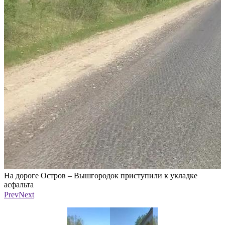
На дороге Остров – Вышгородок приступили к укладке
Н
асфальта
а
Фото: Псковавтодор
Ф
Prev
Next