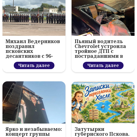
Михаил Ведерников
Пьяный водитель
поздравил
Chevrolet устроила
псковских
тройное ДТП с
десантников с 96-
пострадавшими в
летием ВДВ и
Пскове
вручил награды
Читать далее
Читать далее
Ярко и незабываемо:
Затутырки
концерт группы
губернского Пскова.