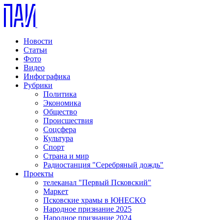
Новости
Статьи
Фото
Видео
Инфографика
Рубрики
Политика
Экономика
Общество
Происшествия
Соцсфера
Культура
Спорт
Страна и мир
Радиостанция "Серебряный дождь"
Проекты
телеканал "Первый Псковский"
Маркет
Псковские храмы в ЮНЕСКО
Народное признание 2025
Народное признание 2024