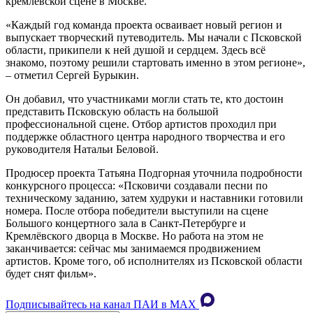
кремлёвской сцене в Москве.
«Каждый год команда проекта осваивает новый регион и
выпускает творческий путеводитель. Мы начали с Псковской
области, прикипели к ней душой и сердцем. Здесь всё
знакомо, поэтому решили стартовать именно в этом регионе»,
– отметил Сергей Бурыкин.
Он добавил, что участниками могли стать те, кто достоин
представить Псковскую область на большой
профессиональной сцене. Отбор артистов проходил при
поддержке областного центра народного творчества и его
руководителя Натальи Беловой.
Продюсер проекта Татьяна Подгорная уточнила подробности
конкурсного процесса: «Псковичи создавали песни по
техническому заданию, затем худруки и наставники готовили
номера. После отбора победители выступили на сцене
Большого концертного зала в Санкт-Петербурге и
Кремлёвского дворца в Москве. Но работа на этом не
заканчивается: сейчас мы занимаемся продвижением
артистов. Кроме того, об исполнителях из Псковской области
будет снят фильм».
Подписывайтесь на канал ПАИ в MAХ