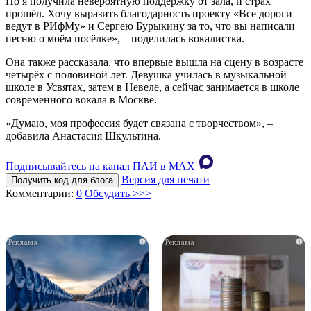
Но я получила невероятную поддержку от зала, и страх
прошёл. Хочу выразить благодарность проекту «Все дороги
ведут в РИфМу» и Сергею Бурыкину за то, что вы написали
песню о моём посёлке», – поделилась вокалистка.
Она также рассказала, что впервые вышла на сцену в возрасте
четырёх с половиной лет. Девушка училась в музыкальной
школе в Усвятах, затем в Невеле, а сейчас занимается в школе
современного вокала в Москве.
«Думаю, моя профессия будет связана с творчеством», –
добавила Анастасия Шкультина.
Подписывайтесь на канал ПАИ в MAХ
Версия для печати
Получить код для блога
Комментарии:
0
Обсудить >>>
i
i