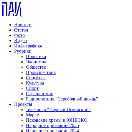
Новости
Статьи
Фото
Видео
Инфографика
Рубрики
Политика
Экономика
Общество
Происшествия
Соцсфера
Культура
Спорт
Страна и мир
Радиостанция "Серебряный дождь"
Проекты
телеканал "Первый Псковский"
Маркет
Псковские храмы в ЮНЕСКО
Народное признание 2025
Народное признание 2024