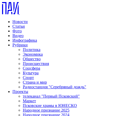
Новости
Статьи
Фото
Видео
Инфографика
Рубрики
Политика
Экономика
Общество
Происшествия
Соцсфера
Культура
Спорт
Страна и мир
Радиостанция "Серебряный дождь"
Проекты
телеканал "Первый Псковский"
Маркет
Псковские храмы в ЮНЕСКО
Народное признание 2025
Народное признание 2024