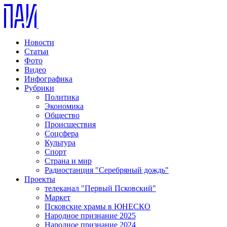
Новости
Статьи
Фото
Видео
Инфографика
Рубрики
Политика
Экономика
Общество
Происшествия
Соцсфера
Культура
Спорт
Страна и мир
Радиостанция "Серебряный дождь"
Проекты
телеканал "Первый Псковский"
Маркет
Псковские храмы в ЮНЕСКО
Народное признание 2025
Народное признание 2024