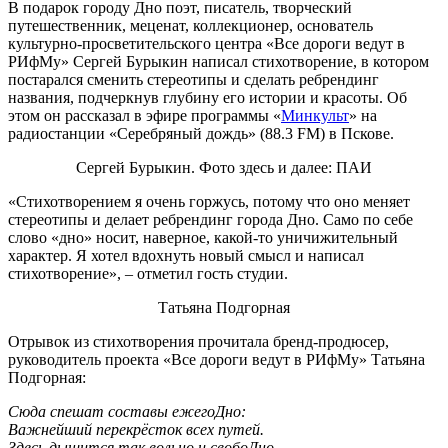
В подарок городу Дно поэт, писатель, творческий
путешественник, меценат, коллекционер, основатель
культурно-просветительского центра «Все дороги ведут в
РИфМу» Сергей Бурыкин написал стихотворение, в котором
постарался сменить стереотипы и сделать ребрендинг
названия, подчеркнув глубину его истории и красоты. Об
этом он рассказал в эфире программы «
Минкульт
» на
радиостанции «Серебряный дождь» (88.3 FM) в Пскове.
Сергей Бурыкин. Фото здесь и далее: ПАИ
«Стихотворением я очень горжусь, потому что оно меняет
стереотипы и делает ребрендинг города Дно. Само по себе
слово «дно» носит, наверное, какой-то уничижительный
характер. Я хотел вдохнуть новый смысл и написал
стихотворение», – отметил гость студии.
Татьяна Подгорная
Отрывок из стихотворения прочитала бренд-продюсер,
руководитель проекта «Все дороги ведут в РИфМу» Татьяна
Подгорная:
Сюда спешат составы ежегоДно:
Важнейший перекрёсток всех путей.
Здесь дышится так вольно и свобоДно,