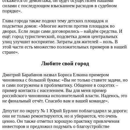
откажется от демонтажа, он будет осуществлён нашими
силами с последующим взысканием расходов в судебном
порядке».
Глава города также поднял тему детских площадок и
подсветки домов: «Многие жители против площадок во
дворах. Если люди сами договорились – найдём средства. И
ещё: город туристический, подсветка домов центральных
улиц улучшит восприятие. Затраты для жителей – ноль. В
этой части есть множество положительных примеров в нашей
стране».
Любите свой город
Дмитрий Барабанов назвал Бориса Елкина примером
чиновника с большой буквы: «Вы не только ставите задачи, но
и сами погружены в проблематику. Общение в соцсетях –
пример контакта с населением. Вы для меня пример
российского чиновника исполнительной власти. Надеюсь, это
не финальный отчёт. Спасибо вам и вашей команде».
Депутат по округу № 1 Юрий Бурлин поблагодарил за дороги:
они не только ремонтируются, но и убираются, что очень
ценно. Он также отметил хорошую практику привлечения
инвесторов и предложил подумать о благоустройстве