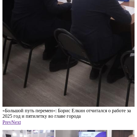
«Большой путь перемен»: Борис Елкин отчитался о работе за
«
2025 год и пятилетку во главе города
2
Фото: Андрей Степанов / ПАИ
Ф
Prev
Next