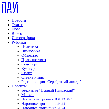
Новости
Статьи
Фото
Видео
Инфографика
Рубрики
Политика
Экономика
Общество
Происшествия
Соцсфера
Культура
Спорт
Страна и мир
Радиостанция "Серебряный дождь"
Проекты
телеканал "Первый Псковский"
Маркет
Псковские храмы в ЮНЕСКО
Народное признание 2025
Народное признание 2024