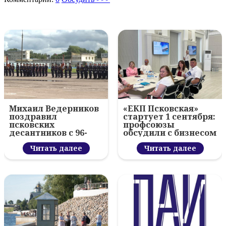
Михаил Ведерников
«ЕКП Псковская»
поздравил
стартует 1 сентября:
псковских
профсоюзы
десантников с 96-
обсудили с бизнесом
летием ВДВ и
новый цифровой
вручил награды
Читать далее
проект
Читать далее