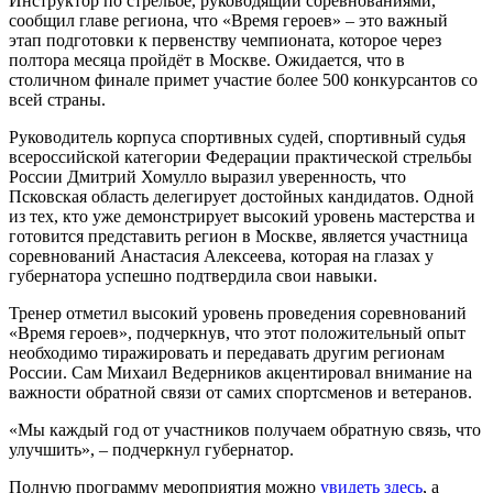
Инструктор по стрельбе, руководящий соревнованиями,
сообщил главе региона, что «Время героев» – это важный
этап подготовки к первенству чемпионата, которое через
полтора месяца пройдёт в Москве. Ожидается, что в
столичном финале примет участие более 500 конкурсантов со
всей страны.
Руководитель корпуса спортивных судей, спортивный судья
всероссийской категории Федерации практической стрельбы
России Дмитрий Хомулло выразил уверенность, что
Псковская область делегирует достойных кандидатов. Одной
из тех, кто уже демонстрирует высокий уровень мастерства и
готовится представить регион в Москве, является участница
соревнований Анастасия Алексеева, которая на глазах у
губернатора успешно подтвердила свои навыки.
Тренер отметил высокий уровень проведения соревнований
«Время героев», подчеркнув, что этот положительный опыт
необходимо тиражировать и передавать другим регионам
России. Сам Михаил Ведерников акцентировал внимание на
важности обратной связи от самих спортсменов и ветеранов.
«Мы каждый год от участников получаем обратную связь, что
улучшить», – подчеркнул губернатор.
Полную программу мероприятия можно
увидеть здесь
, а