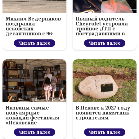
Михаил Ведерников
Пьяный водитель
поздравил
Chevrolet устроила
псковских
тройное ДТП с
десантников с 96-
пострадавшими в
летием ВДВ и
Пскове
вручил награды
Читать далее
Читать далее
Названы самые
В Пскове к 2027 году
популярные
появится памятник
локации фестиваля
строителям
«Псковские
каникулы»
Читать далее
Читать далее