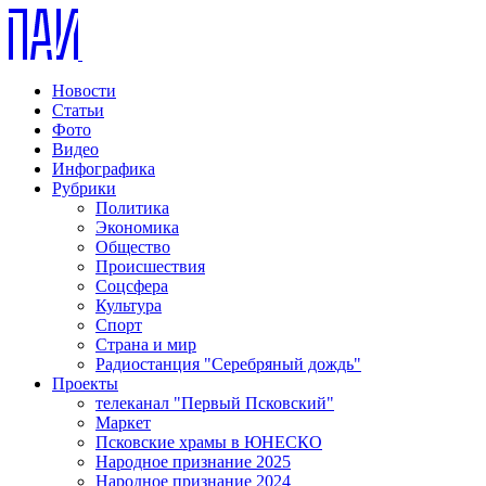
Новости
Статьи
Фото
Видео
Инфографика
Рубрики
Политика
Экономика
Общество
Происшествия
Соцсфера
Культура
Спорт
Страна и мир
Радиостанция "Серебряный дождь"
Проекты
телеканал "Первый Псковский"
Маркет
Псковские храмы в ЮНЕСКО
Народное признание 2025
Народное признание 2024