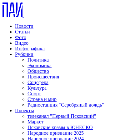
Новости
Статьи
Фото
Видео
Инфографика
Рубрики
Политика
Экономика
Общество
Происшествия
Соцсфера
Культура
Спорт
Страна и мир
Радиостанция "Серебряный дождь"
Проекты
телеканал "Первый Псковский"
Маркет
Псковские храмы в ЮНЕСКО
Народное признание 2025
Народное признание 2024