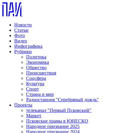
Новости
Статьи
Фото
Видео
Инфографика
Рубрики
Политика
Экономика
Общество
Происшествия
Соцсфера
Культура
Спорт
Страна и мир
Радиостанция "Серебряный дождь"
Проекты
телеканал "Первый Псковский"
Маркет
Псковские храмы в ЮНЕСКО
Народное признание 2025
Народное признание 2024