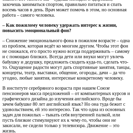
захочешь заниматься спортом, правильно питаться и спать
восемь часов в день. Врач может помочь в этом, но основная
работа – самого человека.
– Как пожилому человеку удержать интерес к жизни,
повысить эмоциональный фон?
– Снижение эмоционального фона в пожилом возрасте – одна
из проблем, которая ведёт ко многим другим. Чтобы этот фон
не снижался, его просто нужно всегда поддерживать – самому
и с помощью близких. Всегда дети или внуки могут увлечь
бабушку и дедушку, предложить сходить куда-то, сделать что-
то. Ощущение радости могут дать спортивные занятия, танцы,
концерты, театр, выставки, общение, огороды, дачи – да что
угодно, любые занятия, интересные конкретному человеку.
В институте серебряного возраста при нашем Союзе
пенсионеров масса предложений – от компьютерных курсов и
графического дизайна до изучения английского. Вроде бы
зачем бабушке 80 лет английский язык? Но она туда бежит с
удовольствием, ей это интересно. Так что одна из основных
задач для пожилых – тыкать себя внутренней палкой, или
пусть близкие стимулируют их к чему-то, чтобы они не
закисали, не сидели только у телевизора. Движение – это
жизнь.