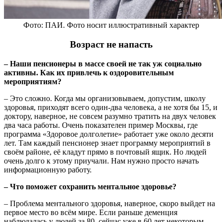
Фото: ПАИ. Фото носит иллюстративный характер
Возраст не напасть
– Наши пенсионеры в массе своей не так уж социально
активны. Как их привлечь к оздоровительным
мероприятиям?
– Это сложно. Когда мы организовываем, допустим, школу
здоровья, приходят всего один-два человека, а не хотя бы 15, и
доктору, наверное, не совсем разумно тратить на двух человек
два часа работы. Очень показателен пример Москвы, где
программа «Здоровое долголетие» работает уже около десяти
лет. Там каждый пенсионер знает программу мероприятий в
своём районе, её кладут прямо в почтовый ящик. Но людей
очень долго к этому приучали. Нам нужно просто начать
информационную работу.
– Что поможет сохранить ментальное здоровье?
– Проблема ментального здоровья, наверное, скоро выйдет на
первое место во всём мире. Если раньше деменция
наблюдалась у людей за 80, сейчас уже в 60 лет некоторым