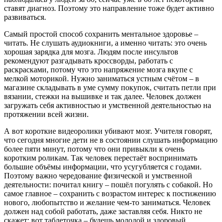
ставят диагноз. Поэтому это направление тоже будет активно
развиваться.
Самый простой способ сохранить ментальное здоровье –
читать. Не слушать аудиокниги, а именно читать: это очень
хорошая зарядка для мозга. Людям после инсультов
рекомендуют разгадывать кроссворды, работать с
раскрасками, потому что это напряжение мозга вкупе с
мелкой моторикой. Нужно заниматься устным счётом – в
магазине складывать в уме сумму покупок, считать петли при
вязании, стежки на вышивке и так далее. Человек должен
загружать себя активностью и умственной деятельностью на
протяжении всей жизни.
А вот короткие видеоролики убивают мозг. Учителя говорят,
что сегодня многие дети не в состоянии слушать информацию
более пяти минут, потому что они привыкли к очень
коротким роликам. Так человек перестаёт воспринимать
большие объёмы информации, что усугубляется с годами.
Поэтому важно чередование физической и умственной
деятельности: почитал книгу – пошёл погулять с собакой. Но
самое главное – сохранить с возрастом интерес к постижению
нового, любопытство и желание чем-то заниматься. Человек
должен над собой работать, даже заставляя себя. Никто не
скажет: вот таблеточка – будешь молодой и здоровый,