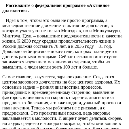
– Расскажите о федеральной программе «Активное
долголетие».
– Идея в том, чтобы это была не просто программа, а
межведомственное движение за активное долголетие, в
котором участвуют не только Минздрав, но и Минкультуры,
Минтруд. Цель – повышение продолжительности и качества
жизни. К 2030 году средняя продолжительность жизни в
России должна составить 78 лет, а к 2036 году – 81 год.
Довольно амбициозные показатели, которых планируется
достичь разными методами. Сейчас несколько институтов
занимается изучением механизмов старения, чтобы их
замедлить, а люди могли жить 100 лет и больше.
Самое главное, разумеется, здравоохранение. Создаются
центры здорового долголетия на базе центров здоровья. Их
основные задачи – ранняя диагностика процессов,
приводящих к преждевременному старению, выявление
факторов, влияющих на скорость старения, диагностика
предриска заболевания, а также индивидуальный прогноз и
план лечения. Теперь мы работаем не с рисками, а с
предрисками. Это проактивный подход, ведь здоровье
закладывается в молодости. И акцент будет делаться, скорее,
на людях среднего и молодого возраста, чтобы они вошли в
зрелый и пожилой возраст более здоровыми. Для старшего