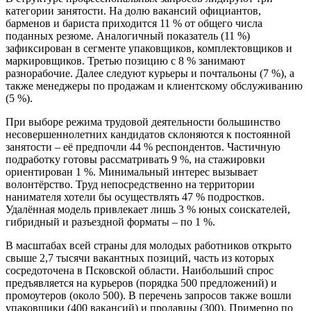
категории занятости. На долю вакансий официантов,
барменов и бариста приходится 11 % от общего числа
поданных резюме. Аналогичный показатель (11 %)
зафиксирован в сегменте упаковщиков, комплектовщиков и
маркировщиков. Третью позицию с 8 % занимают
разнорабочие. Далее следуют курьеры и почтальоны (7 %), а
также менеджеры по продажам и клиентскому обслуживанию
(5 %).
При выборе режима трудовой деятельности большинство
несовершеннолетних кандидатов склоняются к постоянной
занятости – её предпочли 44 % респондентов. Частичную
подработку готовы рассматривать 9 %, на стажировки
ориентирован 1 %. Минимальный интерес вызывает
волонтёрство. Труд непосредственно на территории
нанимателя хотели бы осуществлять 47 % подростков.
Удалённая модель привлекает лишь 3 % юных соискателей,
гибридный и разъездной форматы – по 1 %.
В масштабах всей страны для молодых работников открыто
свыше 2,7 тысячи вакантных позиций, часть из которых
сосредоточена в Псковской области. Наибольший спрос
предъявляется на курьеров (порядка 500 предложений) и
промоутеров (около 500). В перечень запросов также вошли
упаковщики (400 вакансий) и продавцы (300). Примерно по