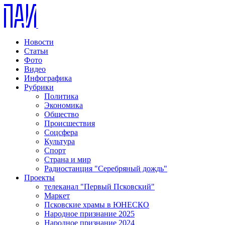
Новости
Статьи
Фото
Видео
Инфографика
Рубрики
Политика
Экономика
Общество
Происшествия
Соцсфера
Культура
Спорт
Страна и мир
Радиостанция "Серебряный дождь"
Проекты
телеканал "Первый Псковский"
Маркет
Псковские храмы в ЮНЕСКО
Народное признание 2025
Народное признание 2024