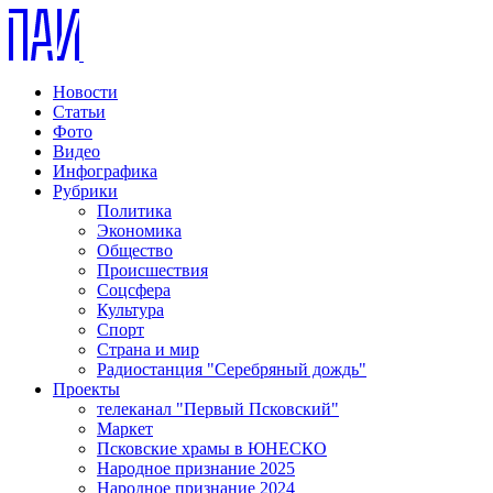
Новости
Статьи
Фото
Видео
Инфографика
Рубрики
Политика
Экономика
Общество
Происшествия
Соцсфера
Культура
Спорт
Страна и мир
Радиостанция "Серебряный дождь"
Проекты
телеканал "Первый Псковский"
Маркет
Псковские храмы в ЮНЕСКО
Народное признание 2025
Народное признание 2024