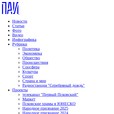
Новости
Статьи
Фото
Видео
Инфографика
Рубрики
Политика
Экономика
Общество
Происшествия
Соцсфера
Культура
Спорт
Страна и мир
Радиостанция "Серебряный дождь"
Проекты
телеканал "Первый Псковский"
Маркет
Псковские храмы в ЮНЕСКО
Народное признание 2025
Народное признание 2024