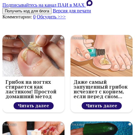
Подписывайтесь на канал ПАИ в MAХ
Версия для печати
Получить код для блога
Комментарии:
0
Обсудить >>>
i
i
Грибок на ногтях
Даже самый
стирается как
запущенный грибок
ластиком! Простой
исчезнет с корнем,
домашний метод
если перед сном…
Читать далее
Читать далее
i
i