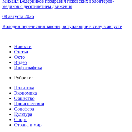
Михаил Ведерников поздравил псковских волонтёров-
медиков с десятилетием движения
08 августа 2026
Володин перечислил законы, вступающие в силу в августе
Новости
Статьи
Фото
Видео
Инфографика
Рубрики:
Политика
Экономика
Общество
Происшествия
Соцсфера
Культура
Спорт
Страна и мир