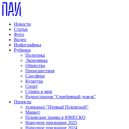
Новости
Статьи
Фото
Видео
Инфографика
Рубрики
Политика
Экономика
Общество
Происшествия
Соцсфера
Культура
Спорт
Страна и мир
Радиостанция "Серебряный дождь"
Проекты
телеканал "Первый Псковский"
Маркет
Псковские храмы в ЮНЕСКО
Народное признание 2025
Народное признание 2024