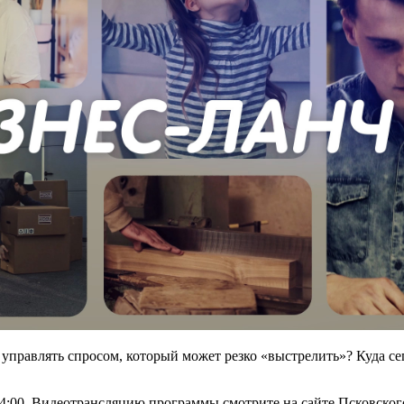
 управлять спросом, который может резко «выстрелить»? Куда се
 14:00. Видеотрансляцию программы смотрите на сайте Псковск