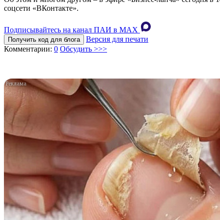
соцсети «ВКонтакте».
Подписывайтесь на канал ПАИ в MAХ
Версия для печати
Получить код для блога
Комментарии:
0
Обсудить >>>