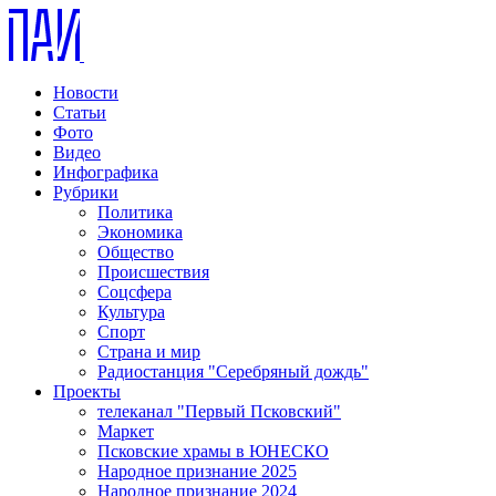
Новости
Статьи
Фото
Видео
Инфографика
Рубрики
Политика
Экономика
Общество
Происшествия
Соцсфера
Культура
Спорт
Страна и мир
Радиостанция "Серебряный дождь"
Проекты
телеканал "Первый Псковский"
Маркет
Псковские храмы в ЮНЕСКО
Народное признание 2025
Народное признание 2024