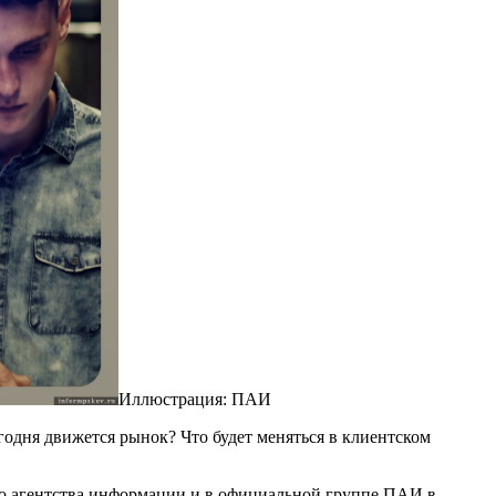
Иллюстрация: ПАИ
годня движется рынок? Что будет меняться в клиентском
ого агентства информации и в официальной группе ПАИ в