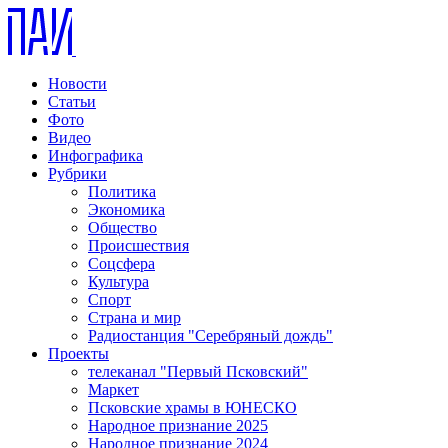
Новости
Статьи
Фото
Видео
Инфографика
Рубрики
Политика
Экономика
Общество
Происшествия
Соцсфера
Культура
Спорт
Страна и мир
Радиостанция "Серебряный дождь"
Проекты
телеканал "Первый Псковский"
Маркет
Псковские храмы в ЮНЕСКО
Народное признание 2025
Народное признание 2024