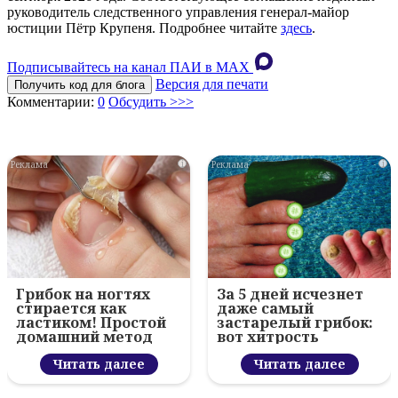
руководитель следственного управления генерал-майор
юстиции Пётр Крупеня. Подробнее читайте
здесь
.
Подписывайтесь на канал ПАИ в MAХ
Версия для печати
Получить код для блога
Комментарии:
0
Обсудить >>>
i
i
Грибок на ногтях
За 5 дней исчезнет
стирается как
даже самый
ластиком! Простой
застарелый грибок:
домашний метод
вот хитрость
Читать далее
Читать далее