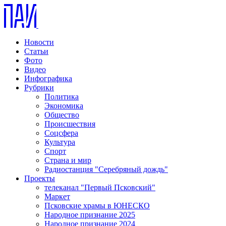
Новости
Статьи
Фото
Видео
Инфографика
Рубрики
Политика
Экономика
Общество
Происшествия
Соцсфера
Культура
Спорт
Страна и мир
Радиостанция "Серебряный дождь"
Проекты
телеканал "Первый Псковский"
Маркет
Псковские храмы в ЮНЕСКО
Народное признание 2025
Народное признание 2024