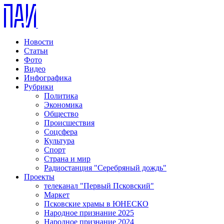
Новости
Статьи
Фото
Видео
Инфографика
Рубрики
Политика
Экономика
Общество
Происшествия
Соцсфера
Культура
Спорт
Страна и мир
Радиостанция "Серебряный дождь"
Проекты
телеканал "Первый Псковский"
Маркет
Псковские храмы в ЮНЕСКО
Народное признание 2025
Народное признание 2024