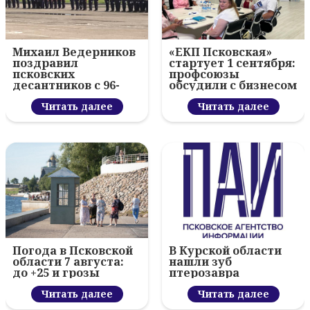
Михаил Ведерников
«ЕКП Псковская»
поздравил
стартует 1 сентября:
псковских
профсоюзы
десантников с 96-
обсудили с бизнесом
летием ВДВ и
новый цифровой
вручил награды
Читать далее
проект
Читать далее
Погода в Псковской
В Курской области
области 7 августа:
нашли зуб
до +25 и грозы
птерозавра
Читать далее
Читать далее