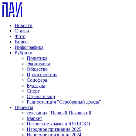
Новости
Статьи
Фото
Видео
Инфографика
Рубрики
Политика
Экономика
Общество
Происшествия
Соцсфера
Культура
Спорт
Страна и мир
Радиостанция "Серебряный дождь"
Проекты
телеканал "Первый Псковский"
Маркет
Псковские храмы в ЮНЕСКО
Народное признание 2025
Народное признание 2024