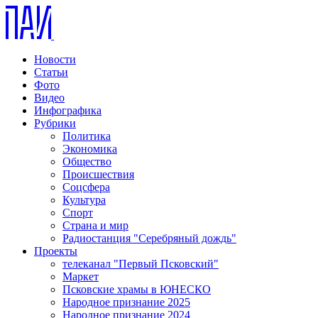
Новости
Статьи
Фото
Видео
Инфографика
Рубрики
Политика
Экономика
Общество
Происшествия
Соцсфера
Культура
Спорт
Страна и мир
Радиостанция "Серебряный дождь"
Проекты
телеканал "Первый Псковский"
Маркет
Псковские храмы в ЮНЕСКО
Народное признание 2025
Народное признание 2024