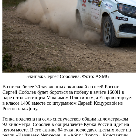
Экипаж Сергея Соболева. Фото: ASMG
В списке более 30 заявленных экипажей со всей России.
Сергей Соболев будет бороться за победу в зачёте 1600Н в
паре с тольяттинцем Максимом Плюхиным, а Егоров стартует
в классе 1400 вместе со штурманом Дарьей Коцуровой из
Ростова-на-Дону.
Гонка поделена на семь спецучастков общим километражом
92 километра. Соболев в общем зачёте Кубка России идёт на
пятом месте. В его активе 64 очка после двух третьих мест на
ралли «Карачаево-Черкесия» и «Абрау-Дюрсо». Константин