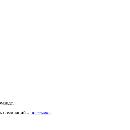
.
оманде.
нь номинаций –
по ссылке.