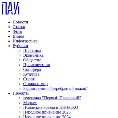
Новости
Статьи
Фото
Видео
Инфографика
Рубрики
Политика
Экономика
Общество
Происшествия
Соцсфера
Культура
Спорт
Страна и мир
Радиостанция "Серебряный дождь"
Проекты
телеканал "Первый Псковский"
Маркет
Псковские храмы в ЮНЕСКО
Народное признание 2025
Народное признание 2024