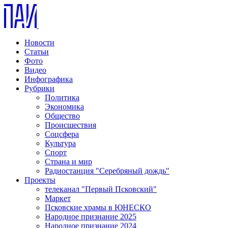
Новости
Статьи
Фото
Видео
Инфографика
Рубрики
Политика
Экономика
Общество
Происшествия
Соцсфера
Культура
Спорт
Страна и мир
Радиостанция "Серебряный дождь"
Проекты
телеканал "Первый Псковский"
Маркет
Псковские храмы в ЮНЕСКО
Народное признание 2025
Народное признание 2024