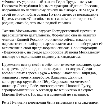
«Фиолент», удостоенный звания Героя Труда, – депутат
Госсовета Республики Крым от фракции «Единой России»,
избранный по партийному списку на выборах 2024 года. В
своей речи он поблагодарил Путина лично за возвращение
Крыма, сказав: «Спасибо, что мы живём на исторической
родине, спасибо, что мы в родной гавани».
Татьяна Москалькова, лауреат Государственной премии за
правозащитную деятельность. Формально она не является
членом «Единой России», но именно сейчас, накануне
парламентских выборов, партия власти активно обсуждает её
включение в свой предвыборный список. По информации
«Ведомостей», на съезде единороссов 28 июня Москалькову
планируют официально выдвинуть кандидатом.
Церемония всегда несёт в себе политическое послание, даже
когда речь идёт о подлинно заслуженных людях. Среди
восьми новых Героев Труда – токарь Анатолий Свиридов,
машинист горных выработок Владимир Данилов,
конструктор-оружейник Пётр Сердюков, космический
инженер Леонид Бобе, мостостроитель Николай Руссу,
агропромышленник Александр Колесниченко и актриса
Марина Неёлова. Их заслуги сомнений не вызывают.
Речь Путина на церемонии была выдержана в характерном