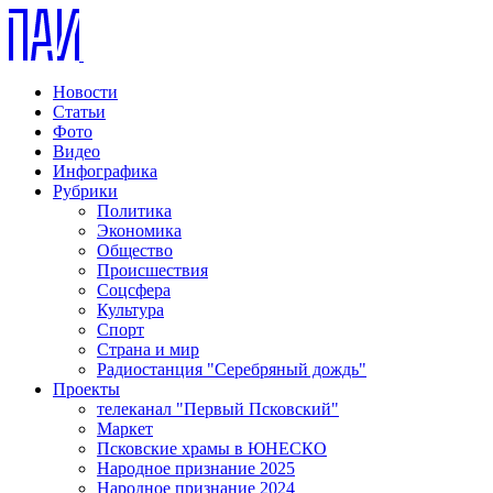
Новости
Статьи
Фото
Видео
Инфографика
Рубрики
Политика
Экономика
Общество
Происшествия
Соцсфера
Культура
Спорт
Страна и мир
Радиостанция "Серебряный дождь"
Проекты
телеканал "Первый Псковский"
Маркет
Псковские храмы в ЮНЕСКО
Народное признание 2025
Народное признание 2024