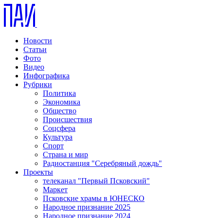
Новости
Статьи
Фото
Видео
Инфографика
Рубрики
Политика
Экономика
Общество
Происшествия
Соцсфера
Культура
Спорт
Страна и мир
Радиостанция "Серебряный дождь"
Проекты
телеканал "Первый Псковский"
Маркет
Псковские храмы в ЮНЕСКО
Народное признание 2025
Народное признание 2024