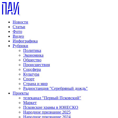
Новости
Статьи
Фото
Видео
Инфографика
Рубрики
Политика
Экономика
Общество
Происшествия
Соцсфера
Культура
Спорт
Страна и мир
Радиостанция "Серебряный дождь"
Проекты
телеканал "Первый Псковский"
Маркет
Псковские храмы в ЮНЕСКО
Народное признание 2025
Народное признание 2024