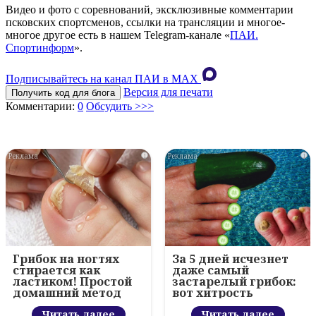
Видео и фото с соревнований, эксклюзивные комментарии
псковских спортсменов, ссылки на трансляции и многое-
многое другое есть в нашем Telegram-канале «
ПАИ.
Спортинформ
».
Подписывайтесь на канал ПАИ в MAХ
Версия для печати
Получить код для блога
Комментарии:
0
Обсудить >>>
i
i
Грибок на ногтях
За 5 дней исчезнет
стирается как
даже самый
ластиком! Простой
застарелый грибок:
домашний метод
вот хитрость
Читать далее
Читать далее