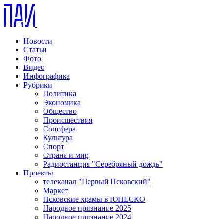
Новости
Статьи
Фото
Видео
Инфографика
Рубрики
Политика
Экономика
Общество
Происшествия
Соцсфера
Культура
Спорт
Страна и мир
Радиостанция "Серебряный дождь"
Проекты
телеканал "Первый Псковский"
Маркет
Псковские храмы в ЮНЕСКО
Народное признание 2025
Народное признание 2024