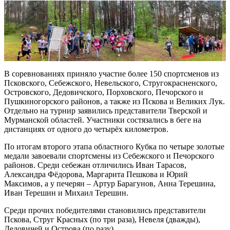
В соревнованиях приняло участие более 150 спортсменов из
Псковского, Себежского, Невельского, Стругокрасненского,
Островского, Дедовичского, Порховского, Печорского и
Пушкиногорского районов, а также из Пскова и Великих Лук.
Отдельно на турнир заявились представители Тверской и
Мурманской областей. Участники состязались в беге на
дистанциях от одного до четырёх километров.
По итогам второго этапа областного Кубка по четыре золотые
медали завоевали спортсмены из Себежского и Печорского
районов. Среди себежан отличились Иван Тарасов,
Александра Фёдорова, Маргарита Пешкова и Юрий
Максимов, а у печерян – Артур Барагунов, Анна Терешина,
Иван Терешин и Михаил Терешин.
Среди прочих победителями становились представители
Пскова, Струг Красных (по три раза), Невеля (дважды),
Дедовичей и Острова (по разу).