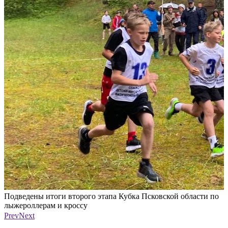
Подведены итоги второго этапа Кубка Псковской области по
П
лыжероллерам и кроссу
л
Фото: газета «Призыв»
Ф
Prev
Next