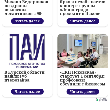
Михаил Ведерников
Ярко и незабываемо:
поздравил
концерт группы
псковских
«Ленинград»
десантников с 96-
проходит в Пскове
летием ВДВ и
вручил награды
Читать далее
Читать далее
В Курской области
«ЕКП Псковская»
нашли зуб
стартует 1 сентября:
птерозавра
профсоюзы
обсудили с бизнесом
новый цифровой
Читать далее
проект
Читать далее