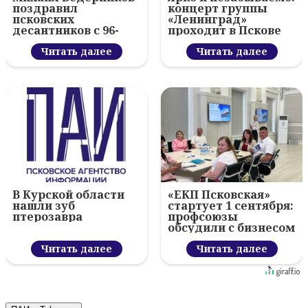
поздравил
концерт группы
псковских
«Ленинград»
десантников с 96-
проходит в Пскове
летием ВДВ и
вручил награды
Читать далее
Читать далее
В Курской области
«ЕКП Псковская»
нашли зуб
стартует 1 сентября:
птерозавра
профсоюзы
обсудили с бизнесом
новый цифровой
Читать далее
проект
Читать далее