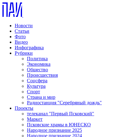
Новости
Статьи
Фото
Видео
Инфографика
Рубрики
Политика
Экономика
Общество
Происшествия
Соцсфера
Культура
Спорт
Страна и мир
Радиостанция "Серебряный дождь"
Проекты
телеканал "Первый Псковский"
Маркет
Псковские храмы в ЮНЕСКО
Народное признание 2025
Народное признание 2024