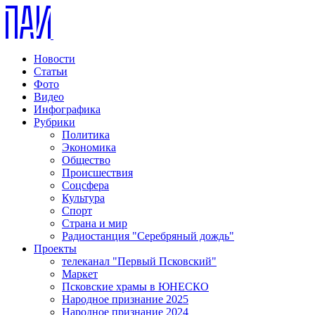
Новости
Статьи
Фото
Видео
Инфографика
Рубрики
Политика
Экономика
Общество
Происшествия
Соцсфера
Культура
Спорт
Страна и мир
Радиостанция "Серебряный дождь"
Проекты
телеканал "Первый Псковский"
Маркет
Псковские храмы в ЮНЕСКО
Народное признание 2025
Народное признание 2024