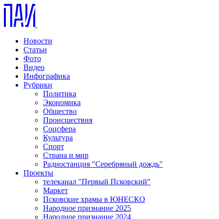
Новости
Статьи
Фото
Видео
Инфографика
Рубрики
Политика
Экономика
Общество
Происшествия
Соцсфера
Культура
Спорт
Страна и мир
Радиостанция "Серебряный дождь"
Проекты
телеканал "Первый Псковский"
Маркет
Псковские храмы в ЮНЕСКО
Народное признание 2025
Народное признание 2024