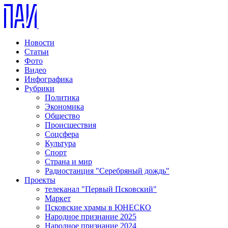
Новости
Статьи
Фото
Видео
Инфографика
Рубрики
Политика
Экономика
Общество
Происшествия
Соцсфера
Культура
Спорт
Страна и мир
Радиостанция "Серебряный дождь"
Проекты
телеканал "Первый Псковский"
Маркет
Псковские храмы в ЮНЕСКО
Народное признание 2025
Народное признание 2024