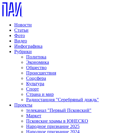
Новости
Статьи
Фото
Видео
Инфографика
Рубрики
Политика
Экономика
Общество
Происшествия
Соцсфера
Культура
Спорт
Страна и мир
Радиостанция "Серебряный дождь"
Проекты
телеканал "Первый Псковский"
Маркет
Псковские храмы в ЮНЕСКО
Народное признание 2025
Народное признание 2024