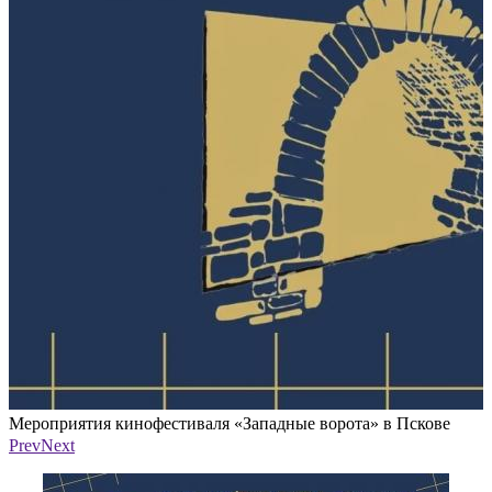
Мероприятия кинофестиваля «Западные ворота» в Пскове
М
Фото: организаторы
Ф
Prev
Next