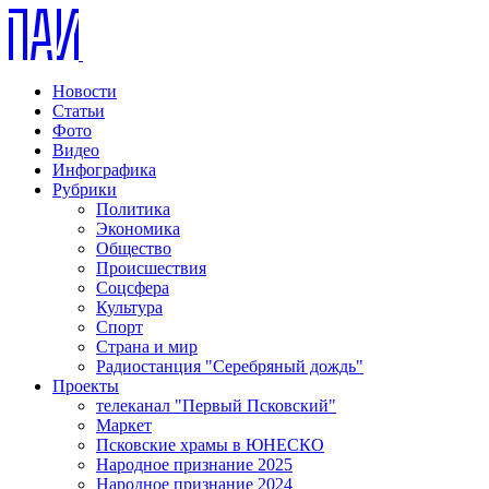
Новости
Статьи
Фото
Видео
Инфографика
Рубрики
Политика
Экономика
Общество
Происшествия
Соцсфера
Культура
Спорт
Страна и мир
Радиостанция "Серебряный дождь"
Проекты
телеканал "Первый Псковский"
Маркет
Псковские храмы в ЮНЕСКО
Народное признание 2025
Народное признание 2024