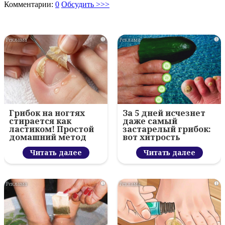
Комментарии:
0
Обсудить >>>
i
i
Грибок на ногтях
За 5 дней исчезнет
стирается как
даже самый
ластиком! Простой
застарелый грибок:
домашний метод
вот хитрость
Читать далее
Читать далее
i
i