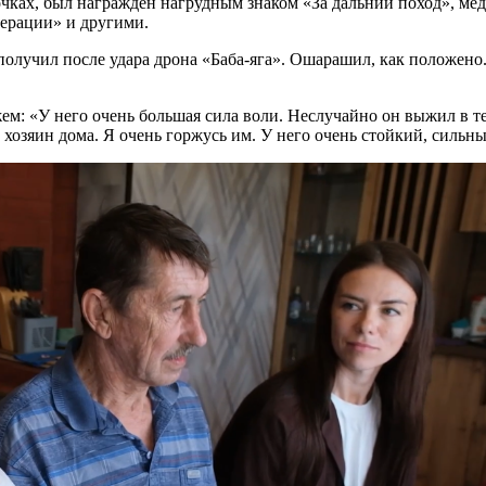
ках, был награждён нагрудным знаком «За дальний поход», меда
перации» и другими.
олучил после удара дрона «Баба-яга». Ошарашил, как положено. 
ем: «У него очень большая сила воли. Неслучайно он выжил в тех
 хозяин дома. Я очень горжусь им. У него очень стойкий, сильны