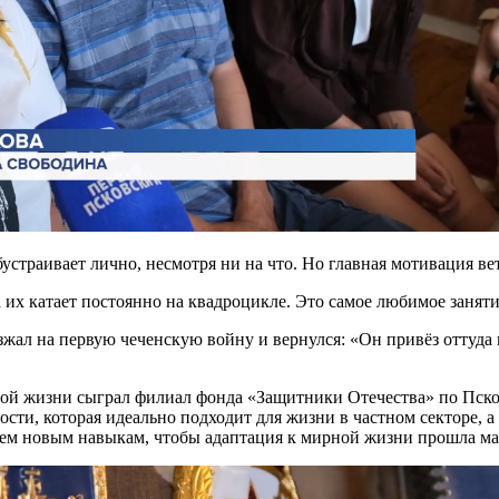
страивает лично, несмотря ни на что. Но главная мотивация вет
 их катает постоянно на квадроцикле. Это самое любимое занятие
зжал на первую чеченскую войну и вернулся: «Он привёз оттуда 
й жизни сыграл филиал фонда «Защитники Отечества» по Псковс
ти, которая идеально подходит для жизни в частном секторе, 
ием новым навыкам, чтобы адаптация к мирной жизни прошла м