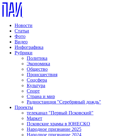
Новости
Статьи
Фото
Видео
Инфографика
Рубрики
Политика
Экономика
Общество
Происшествия
Соцсфера
Культура
Спорт
Страна и мир
Радиостанция "Серебряный дождь"
Проекты
телеканал "Первый Псковский"
Маркет
Псковские храмы в ЮНЕСКО
Народное признание 2025
Народное признание 2024