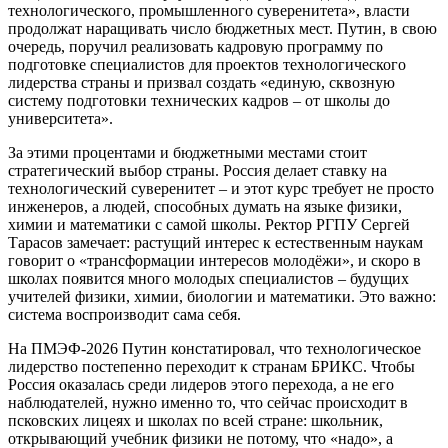
технологического, промышленного суверенитета», власти
продолжат наращивать число бюджетных мест. Путин, в свою
очередь, поручил реализовать кадровую программу по
подготовке специалистов для проектов технологического
лидерства страны и призвал создать «единую, сквозную
систему подготовки технических кадров – от школы до
университета».
За этими процентами и бюджетными местами стоит
стратегический выбор страны. Россия делает ставку на
технологический суверенитет – и этот курс требует не просто
инженеров, а людей, способных думать на языке физики,
химии и математики с самой школы. Ректор РГПУ Сергей
Тарасов замечает: растущий интерес к естественным наукам
говорит о «трансформации интересов молодёжи», и скоро в
школах появится много молодых специалистов – будущих
учителей физики, химии, биологии и математики. Это важно:
система воспроизводит сама себя.
На ПМЭФ-2026 Путин констатировал, что технологическое
лидерство постепенно переходит к странам БРИКС. Чтобы
Россия оказалась среди лидеров этого перехода, а не его
наблюдателей, нужно именно то, что сейчас происходит в
псковских лицеях и школах по всей стране: школьник,
открывающий учебник физики не потому, что «надо», а