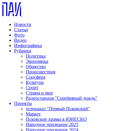
Новости
Статьи
Фото
Видео
Инфографика
Рубрики
Политика
Экономика
Общество
Происшествия
Соцсфера
Культура
Спорт
Страна и мир
Радиостанция "Серебряный дождь"
Проекты
телеканал "Первый Псковский"
Маркет
Псковские храмы в ЮНЕСКО
Народное признание 2025
Народное признание 2024