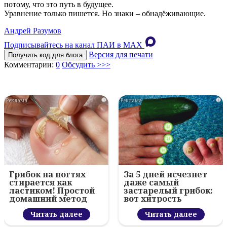
потому, что это путь в будущее.
Уравнение только пишется. Но знаки – обнадёживающие.
Андрей Разумов
Подписывайтесь на канал ПАИ в MAХ
Версия для печати
Получить код для блога
Комментарии:
0
Обсудить >>>
i
i
Грибок на ногтях
За 5 дней исчезнет
стирается как
даже самый
ластиком! Простой
застарелый грибок:
домашний метод
вот хитрость
Читать далее
Читать далее