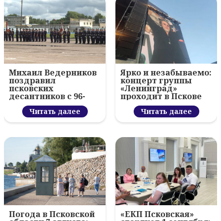
Михаил Ведерников
Ярко и незабываемо:
поздравил
концерт группы
псковских
«Ленинград»
десантников с 96-
проходит в Пскове
летием ВДВ и
вручил награды
Читать далее
Читать далее
Погода в Псковской
«ЕКП Псковская»