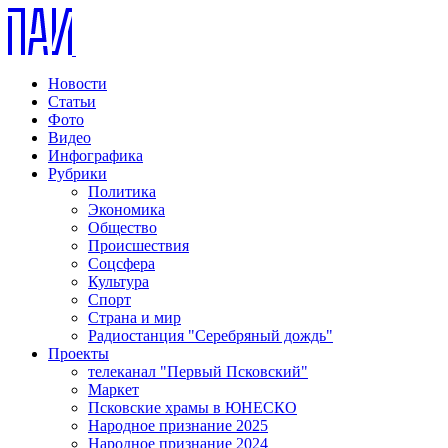
Новости
Статьи
Фото
Видео
Инфографика
Рубрики
Политика
Экономика
Общество
Происшествия
Соцсфера
Культура
Спорт
Страна и мир
Радиостанция "Серебряный дождь"
Проекты
телеканал "Первый Псковский"
Маркет
Псковские храмы в ЮНЕСКО
Народное признание 2025
Народное признание 2024