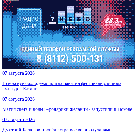
07 августа 2026
Псковскую молодёжь приглашают на фестиваль уличных
культур в Казани
07 августа 2026
Магия света и воды: «фонарики желаний» запустили в Пскове
07 августа 2026
Дмитрий Белюков провёл встречу с великолучанами