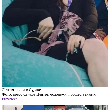
Летняя школа в Судаке
Л
Фото: пресс-служба Центра молодёжи и общественных
Ф
инициатив
Prev
Next