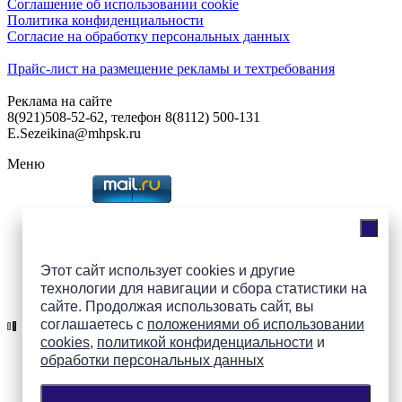
Соглашение об использовании cookie
Политика конфиденциальности
Согласие на обработку персональных данных
Прайс-лист на размещение рекламы и техтребования
Реклама на сайте
8(921)508-52-62, телефон 8(8112) 500-131
E.Sezeikina@mhpsk.ru
Меню
Слушать радио «7 небо» онлайн
Этот сайт использует cookies и другие
технологии для навигации и сбора статистики на
Подпишись на группы
сайте. Продолжая использовать сайт, вы
ПАИ в соцсетях!
соглашаетесь с
положениями об использовании
cookies
,
политикой конфиденциальности
и
обработки персональных данных