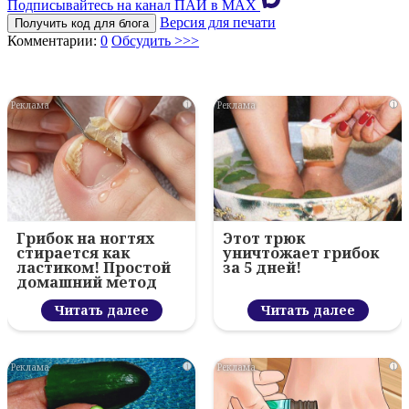
Подписывайтесь на канал ПАИ в MAХ
Версия для печати
Получить код для блога
Комментарии:
0
Обсудить >>>
i
i
Грибок на ногтях
Этот трюк
стирается как
уничтожает грибок
ластиком! Простой
за 5 дней!
домашний метод
Читать далее
Читать далее
i
i