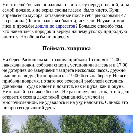
Но что ещё больше порадовало – и в лесу перед поляной, и на
самой поляне, я не верил своим глазам, было чисто. Кучи
апрельского мусора, оставленные после себя рыболовами 47-
го региона (Ленинградская область), исчезли. Неужели мои
гнев и просьбы
дошли до адресатов
? Большое спасибо тем,
кто навёл здесь порядок и вернул нашему уголку природную
чистоту. Но обо всём по порядку…
Поймать хищника
На берег Раскопельского залива прибыли 15 июня к 15:00,
накачали лодки, собрали снасти, установили лагерь и в 17:00,
не дотерпев до завершения запрета несколько часов, дружно
вышли на воду. Договорились в 19:00 быть на берегу. Не все
прибыли вовремя, но зато все вечерней рыбалкой остались
довольны – судак клюёт и ловится, как и щука, как и окунь.
Не каждый раз такое бывает. Не раз получалось так, что в день
открытия сезона даже такой компанией, умелой и
многочисленной, не удавалось и на уху наловить. Однако это
не про сегодняшний день.