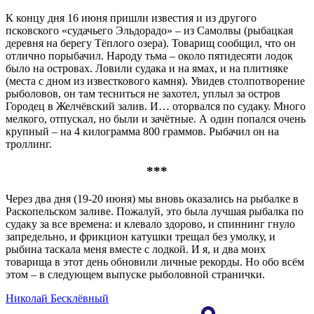
К концу дня 16 июня пришли известия и из другого
псковского «судачьего Эльдорадо» – из Самолвы (рыбацкая
деревня на берегу Тёплого озера). Товарищ сообщил, что он
отлично порыбачил. Народу тьма – около пятидесяти лодок
было на островах. Ловили судака и на ямах, и на плитняке
(места с дном из известкового камня). Увидев столпотворение
рыболовов, он там тесниться не захотел, уплыл за остров
Городец в Желчёвский залив. И… оторвался по судаку. Много
мелкого, отпускал, но были и зачётные. А один попался очень
крупный – на 4 килограмма 800 граммов. Рыбачил он на
троллинг.
***
Через два дня (19-20 июня) мы вновь оказались на рыбалке в
Раскопельском заливе. Пожалуй, это была лучшая рыбалка по
судаку за все времена: и клевало здорово, и спиннинг гнуло
запредельно, и фрикцион катушки трещал без умолку, и
рыбина таскала меня вместе с лодкой. И я, и два моих
товарища в этот день обновили личные рекорды. Но обо всём
этом – в следующем выпуске рыболовной странички.
Николай Бесклёвный