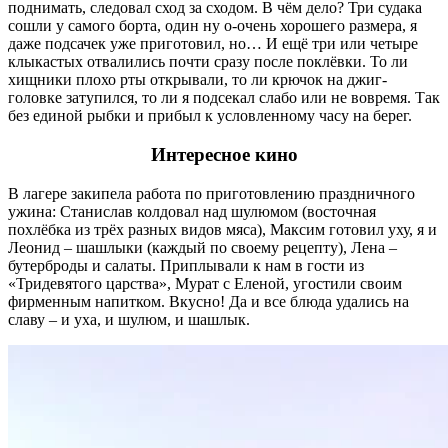
поднимать, следовал сход за сходом. В чём дело? Три судака
сошли у самого борта, один ну о-очень хорошего размера, я
даже подсачек уже приготовил, но… И ещё три или четыре
клыкастых отвалились почти сразу после поклёвки. То ли
хищники плохо рты открывали, то ли крючок на джиг-
головке затупился, то ли я подсекал слабо или не вовремя. Так
без единой рыбки и прибыл к условленному часу на берег.
Интересное кино
В лагере закипела работа по приготовлению праздничного
ужина: Станислав колдовал над шулюмом (восточная
похлёбка из трёх разных видов мяса), Максим готовил уху, я и
Леонид – шашлыки (каждый по своему рецепту), Лена –
бутерброды и салаты. Приплывали к нам в гости из
«Тридевятого царства», Мурат с Еленой, угостили своим
фирменным напитком. Вкусно! Да и все блюда удались на
славу – и уха, и шулюм, и шашлык.