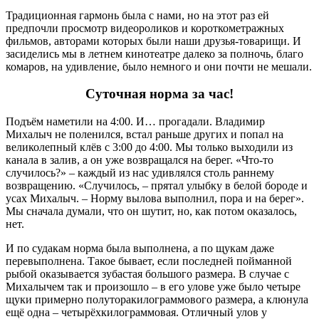
Традиционная гармонь была с нами, но на этот раз ей
предпочли просмотр видеороликов и короткометражных
фильмов, авторами которых были наши друзья-товарищи. И
засиделись мы в летнем кинотеатре далеко за полночь, благо
комаров, на удивление, было немного и они почти не мешали.
Суточная норма за час!
Подъём наметили на 4:00. И… прогадали. Владимир
Михалыч не поленился, встал раньше других и попал на
великолепный клёв с 3:00 до 4:00. Мы только выходили из
канала в залив, а он уже возвращался на берег. «Что-то
случилось?» – каждый из нас удивлялся столь раннему
возвращению. «Случилось, – прятал улыбку в белой бороде и
усах Михалыч. – Норму вылова выполнил, пора и на берег».
Мы сначала думали, что он шутит, но, как потом оказалось,
нет.
И по судакам норма была выполнена, а по щукам даже
перевыполнена. Такое бывает, если последней пойманной
рыбой оказывается зубастая большого размера. В случае с
Михалычем так и произошло – в его улове уже было четыре
щуки примерно полуторакилограммового размера, а клюнула
ещё одна – четырёхкилограммовая. Отличный улов у