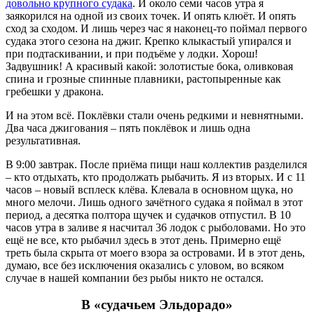
довольно крупного судака
. И около семи часов утра я
заякорился на одной из своих точек. И опять клюёт. И опять
сход за сходом. И лишь через час я наконец-то поймал первого
судака этого сезона на джиг. Крепко клыкастый упирался и
при подтаскивании, и при подъёме у лодки. Хорош!
Задвушник! А красивый какой: золотистые бока, оливковая
спина и грозные спинные плавники, растопыренные как
гребешки у дракона.
И на этом всё. Поклёвки стали очень редкими и невнятными.
Два часа джигования – пять поклёвок и лишь одна
результативная.
В 9:00 завтрак. После приёма пищи наш коллектив разделился
– кто отдыхать, кто продолжать рыбачить. Я из вторых. И с 11
часов – новый всплеск клёва. Клевала в основном щука, но
много мелочи. Лишь одного зачётного судака я поймал в этот
период, а десятка полтора щучек и судачков отпустил. В 10
часов утра в заливе я насчитал 36 лодок с рыболовами. Но это
ещё не все, кто рыбачил здесь в этот день. Примерно ещё
треть была скрыта от моего взора за островами. И в этот день,
думаю, все без исключения оказались с уловом, во всяком
случае в нашей компании без рыбы никто не остался.
В «судачьем Эльдорадо»