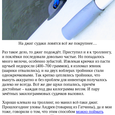
На джиг судаки ловятся всё же покрупнее…
Раз такое дело, то джиг подождёт. Приступил и я к троллингу,
и поклёвки последовали довольно частые. Но попадалось
много мелочи, особенно зубастой. Извлекая крючки из пасти
щучьей недоросли (400–700 граммов), я изломал зевник
(шарики отвалились), и на двух воблерах тройники стали
однокрючковыми. Так крепко цеплялись тройники, что
вынуть аккуратно и без проблем для инвентаря получалось
далеко не всегда. Всё же две щуки попались, причём
достойные – каждая под два килограмма весом. И пару
зачётных закилограммовых судачков выловил.
Хорошо клевало на троллинг, но манил всё-таки джиг.
Прошлогодние уловы Андрея (товарищ из Гатчины), да и мои
тоже, говорили о том, что этим способом
можно поймать