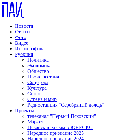
Новости
Статьи
Фото
Видео
Инфографика
Рубрики
Политика
Экономика
Общество
Происшествия
Соцсфера
Культура
Спорт
Страна и мир
Радиостанция "Серебряный дождь"
Проекты
телеканал "Первый Псковский"
Маркет
Псковские храмы в ЮНЕСКО
Народное признание 2025
Народное признание 2024