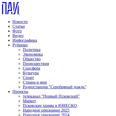
Новости
Статьи
Фото
Видео
Инфографика
Рубрики
Политика
Экономика
Общество
Происшествия
Соцсфера
Культура
Спорт
Страна и мир
Радиостанция "Серебряный дождь"
Проекты
телеканал "Первый Псковский"
Маркет
Псковские храмы в ЮНЕСКО
Народное признание 2025
Народное признание 2024