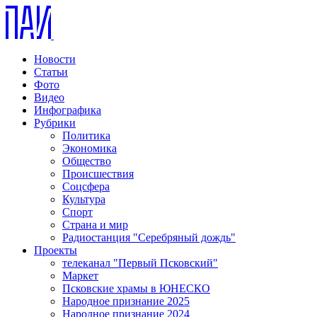
Новости
Статьи
Фото
Видео
Инфографика
Рубрики
Политика
Экономика
Общество
Происшествия
Соцсфера
Культура
Спорт
Страна и мир
Радиостанция "Серебряный дождь"
Проекты
телеканал "Первый Псковский"
Маркет
Псковские храмы в ЮНЕСКО
Народное признание 2025
Народное признание 2024