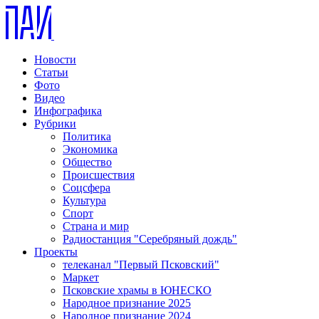
Новости
Статьи
Фото
Видео
Инфографика
Рубрики
Политика
Экономика
Общество
Происшествия
Соцсфера
Культура
Спорт
Страна и мир
Радиостанция "Серебряный дождь"
Проекты
телеканал "Первый Псковский"
Маркет
Псковские храмы в ЮНЕСКО
Народное признание 2025
Народное признание 2024