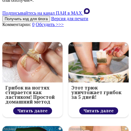
благополучие».
Подписывайтесь на канал ПАИ в MAХ
Версия для печати
Получить код для блога
Комментарии:
0
Обсудить >>>
i
i
Грибок на ногтях
Этот трюк
стирается как
уничтожает грибок
ластиком! Простой
за 5 дней!
домашний метод
Читать далее
Читать далее
i
i