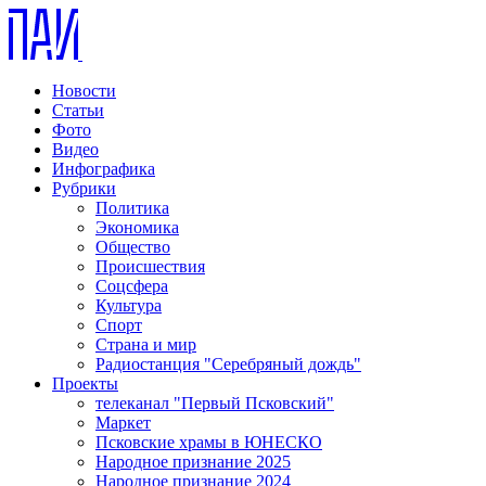
Новости
Статьи
Фото
Видео
Инфографика
Рубрики
Политика
Экономика
Общество
Происшествия
Соцсфера
Культура
Спорт
Страна и мир
Радиостанция "Серебряный дождь"
Проекты
телеканал "Первый Псковский"
Маркет
Псковские храмы в ЮНЕСКО
Народное признание 2025
Народное признание 2024