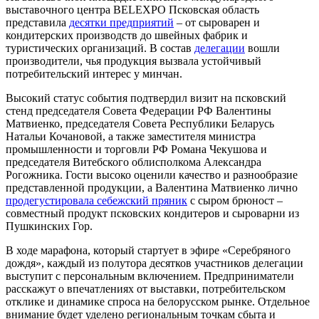
выставочного центра BELEXPO Псковская область
представила
десятки предприятий
– от сыроварен и
кондитерских производств до швейных фабрик и
туристических организаций. В состав
делегации
вошли
производители, чья продукция вызвала устойчивый
потребительский интерес у минчан.
Высокий статус события подтвердил визит на псковский
стенд председателя Совета Федерации РФ Валентины
Матвиенко, председателя Совета Республики Беларусь
Натальи Кочановой, а также заместителя министра
промышленности и торговли РФ Романа Чекушова и
председателя Витебского облисполкома Александра
Рогожника. Гости высоко оценили качество и разнообразие
представленной продукции, а Валентина Матвиенко лично
продегустировала себежский пряник
с сыром брюност –
совместный продукт псковских кондитеров и сыроварни из
Пушкинских Гор.
В ходе марафона, который стартует в эфире «Серебряного
дождя», каждый из полутора десятков участников делегации
выступит с персональным включением. Предприниматели
расскажут о впечатлениях от выставки, потребительском
отклике и динамике спроса на белорусском рынке. Отдельное
внимание будет уделено региональным точкам сбыта и