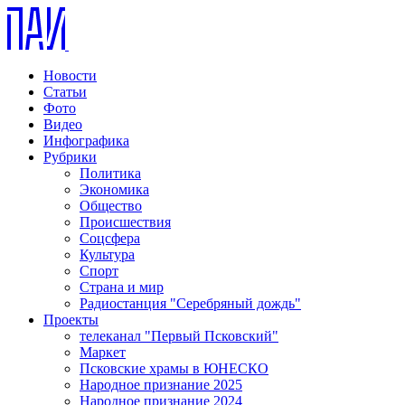
Новости
Статьи
Фото
Видео
Инфографика
Рубрики
Политика
Экономика
Общество
Происшествия
Соцсфера
Культура
Спорт
Страна и мир
Радиостанция "Серебряный дождь"
Проекты
телеканал "Первый Псковский"
Маркет
Псковские храмы в ЮНЕСКО
Народное признание 2025
Народное признание 2024