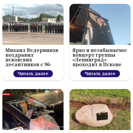
Михаил Ведерников
Ярко и незабываемо:
поздравил
концерт группы
псковских
«Ленинград»
десантников с 96-
проходит в Пскове
летием ВДВ и
вручил награды
Читать далее
Читать далее