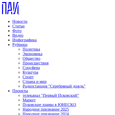
Новости
Статьи
Фото
Видео
Инфографика
Рубрики
Политика
Экономика
Общество
Происшествия
Соцсфера
Культура
Спорт
Страна и мир
Радиостанция "Серебряный дождь"
Проекты
телеканал "Первый Псковский"
Маркет
Псковские храмы в ЮНЕСКО
Народное признание 2025
Народное признание 2024