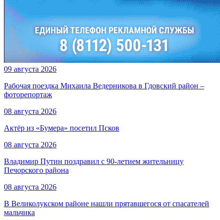
09 августа 2026
Рабочая поездка Михаила Ведерникова в Гдовский район –
фоторепортаж
08 августа 2026
Актёр из «Бумера» посетил Псков
08 августа 2026
Владимир Путин поздравил с 90-летием жительницу
Печорского района
08 августа 2026
В Великолукском районе нашли прятавшегося от спасателей
мальчика