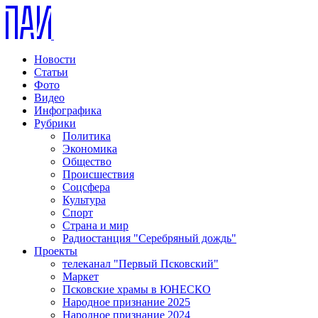
Новости
Статьи
Фото
Видео
Инфографика
Рубрики
Политика
Экономика
Общество
Происшествия
Соцсфера
Культура
Спорт
Страна и мир
Радиостанция "Серебряный дождь"
Проекты
телеканал "Первый Псковский"
Маркет
Псковские храмы в ЮНЕСКО
Народное признание 2025
Народное признание 2024