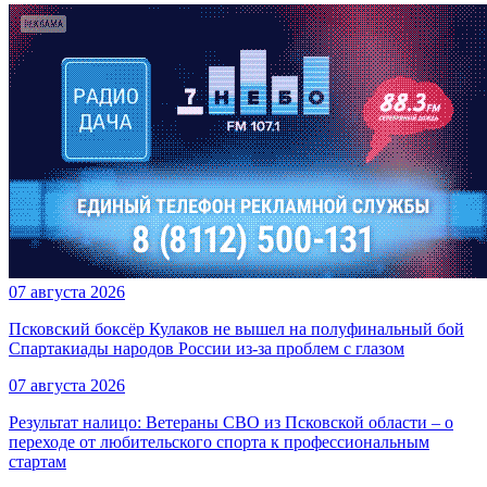
07 августа 2026
Псковский боксёр Кулаков не вышел на полуфинальный бой
Спартакиады народов России из-за проблем с глазом
07 августа 2026
Результат налицо: Ветераны СВО из Псковской области – о
переходе от любительского спорта к профессиональным
стартам