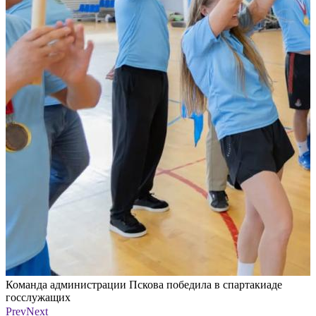
Команда администрации Пскова победила в спартакиаде
К
госслужащих
Фото: из канала администрации Пскова в мессенджере MAX
Ф
Prev
Next