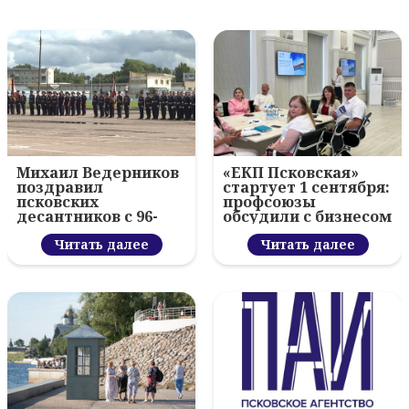
Михаил Ведерников
«ЕКП Псковская»
поздравил
стартует 1 сентября:
псковских
профсоюзы
десантников с 96-
обсудили с бизнесом
летием ВДВ и
новый цифровой
вручил награды
Читать далее
проект
Читать далее