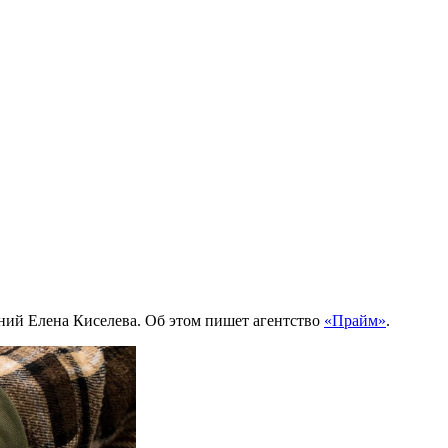
аний Елена Киселева. Об этом пишет агентство
«Прайм»
.