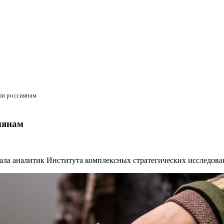
или россиянам
сиянам
азала аналитик Института комплексных стратегических исследов