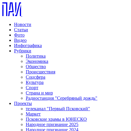
Новости
Статьи
Фото
Видео
Инфографика
Рубрики
Политика
Экономика
Общество
Происшествия
Соцсфера
Культура
Спорт
Страна и мир
Радиостанция "Серебряный дождь"
Проекты
телеканал "Первый Псковский"
Маркет
Псковские храмы в ЮНЕСКО
Народное признание 2025
Народное признание 2024